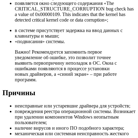
появляется окно следующего содержания «The
CRITICAL_STRUCTURE_CORRUPTION bug check has
a value of 0x00000109. This indicates that the kernel has
detected critical kernel code or data corruption»;
в системе присутствует задержка на ввод данных с
клавиатуры и мыши;
«подвисания» системы.
Важно! Рекомендуется запомнить первое
уведомление об ошибке, это позволит точнее
выявить первопричину неполадок в ОС. Окна с
ошибками появляются в процессе установки
новых драйверов, а «синий экран» – при работе
программ.
Причины
неисправные или устаревшие драйвера для устройств;
повреждения реестра операционной системы. Возникает
при удалении компонентов Windows неопытным
пользователем;
наличие вирусов и иного ПО подобного характера;
механическая или системная неисправность жесткого