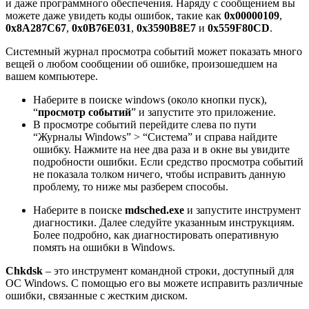
и даже программного обеспечения. Наряду с сообщением вы
можете даже увидеть коды ошибок, такие как
0x00000109
,
0x8A287C67
,
0x0B76E031
,
0x3590B8E7
и
0x559F80CD
.
Системный журнал просмотра событий может показать много
вещей о любом сообщении об ошибке, произошедшем на
вашем компьютере.
Наберите в поиске windows (около кнопки пуск),
“
просмотр событий
” и запустите это приложение.
В просмотре событий перейдите слева по пути
“Журналы Windows” > “Система” и справа найдите
ошибку. Нажмите на нее два раза и в окне вы увидите
подробности ошибки. Если средство просмотра событий
не показала толком ничего, чтобы исправить данную
проблему, то ниже мы разберем способы.
Наберите в поиске
mdsched.exe
и запустите инструмент
диагностики. Далее следуйте указанным инструкциям.
Более подробно, как
диагностировать оперативную
помять на ошибки в Windows
.
Chkdsk
– это инструмент командной строки, доступный для
ОС Windows. С помощью его вы можете исправить различные
ошибки, связанные с жестким диском.