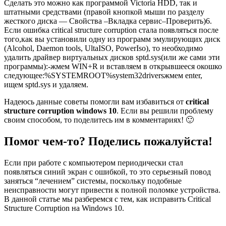
Сделать это можно как программой Victoria HDD, так и
штатными средствами (правой кнопкой мыши по разделу
жесткого диска — Свойства –Вкладка сервис–Проверить)6.
Если ошибка critical structure corruption стала появляться после
того,как вы установили одну из программ эмулирующих диск
(Alcohol, Daemon tools, UltaISO, PowerIso), то необходимо
удалить драйвер виртуальных дисков sptd.sys(или же сами эти
программы):-жмем WIN+R и вставляем в открывшееся окошко
следующее:
%SYSTEMROOT%system32drivers
жмем
enter
,
ищем
sptd.sys
и удаляем.
Надеюсь данные советы помогли вам избавиться от
critical
structure corruption windows 10
. Если вы решили проблему
своим способом, то поделитесь им в комментариях! 🙂
Помог чем-то? Поделись пожалуйста!
Если при работе с компьютером периодически стал
появляться синий экран с ошибкой, то это серьезный повод
заняться “лечением” системы, поскольку подобные
неисправности могут привести к полной поломке устройства.
В данной статье мы разберемся с тем, как исправить Critical
Structure Corruption на Windows 10.