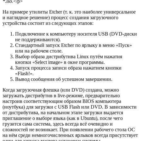
*.iso.
</p>
На примере утилиты Etcher (т. к. это наиболее универсальное
и наглядное решение) процесс создания загрузочного
устройства состоит из следующих этапов:
Подключение к компьютеру носителя USB (DVD-диски
не поддерживаются).
Стандартный запуск Etcher по ярлыку в меню «Пуск»
или на рабочем столе.
Выбор образа дистрибутива Linux путём нажатия
кнопки «Select image» в окне программы.
Запуск процесса записи образа нажатием кнопки
«Flash!».
Вывод сообщения об успешном завершении.
Когда загрузочная флешка (или DVD) создана, можно
загружать дистрибутив в live-режиме, предварительно
настроив соответствующим образом BIOS компьютера
(ноутбука) для загрузки с USB Flash или DVD. В зависимости
от дистрибутива, на начальном этапе загрузки выдается
приглашение о выборе языка (как в Ubuntu), после чего
грузится сама система, здесь всегда всё очевидно и
сложностей не возникает. При появлении рабочего стола ОС
на нём среди немногочисленных ярлыков всегда присутствует
один для запуска мастера установки системы.