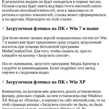
В результатах выдачи он будет находиться в первых числах.
Полная ссылка будет иметь вид https://www.microsoft.com/ru-
ru/software-download/windows10, хотя в зависимости от
региона и прочих показателей, ссылка может сформироваться
и по-другому. Переходите по этой ссылке.
↑ Загрузочная флешка на ПК с Win 7 и выше
Для более-менее свежих версий операционных систем (от Win
7 и выше) вам будет предложено сразу создать загрузочный
носитель при помощи бесплатной программы
MediaCreationTool. Для того, чтобы скачать ее, просто
кликайте на кнопку «Загрузить способ».
После скачивания, запустите программу Медиа Креатор и
следуйте ее рекомендациям. Более подробно этот метод
озвучен в следующем видео.
↑ Загрузочная флешка на ПК с Win XP
Компьютер, на котором мне довелось делать установочную
флешку, довольно старый, на нем установлена еще Windows
XP. Когда из «Поиска», я перешел на сайт microsoft.com, то на
этой странице кнопки «Загрузить способ» не было, но было
предложение скачать дистрибутив Windows 10. Из