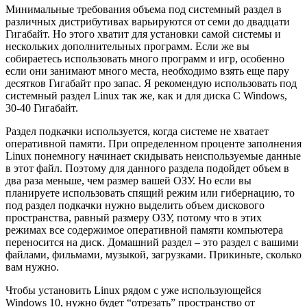
Минимальные требования объема под системный раздел в
различных дистрибутивах варьируются от семи до двадцати
Гигабайт. Но этого хватит для установки самой системы и
нескольких дополнительных программ. Если же вы
собираетесь использовать много программ и игр, особенно
если они занимают много места, необходимо взять еще пару
десятков Гигабайт про запас. Я рекомендую использовать под
системный раздел Linux так же, как и для диска C Windows,
30-40 Гигабайт.
Раздел подкачки используется, когда системе не хватает
оперативной памяти. При определенном проценте заполнения
Linux понемногу начинает скидывать неиспользуемые данные
в этот файл. Поэтому для данного раздела подойдет объем в
два раза меньше, чем размер вашей ОЗУ. Но если вы
планируете использовать спящий режим или гибернацию, то
под раздел подкачки нужно выделить объем дискового
пространства, равный размеру ОЗУ, потому что в этих
режимах все содержимое оперативной памяти компьютера
переносится на диск. Домашний раздел – это раздел с вашими
файлами, фильмами, музыкой, загрузками. Прикиньте, сколько
вам нужно.
Чтобы установить Linux рядом с уже использующейся
Windows 10, нужно будет “отрезать” пространство от