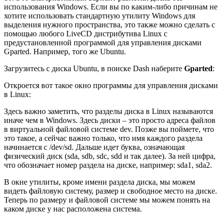
использования Windows. Если вы по каким-либо причинам не
хотите использовать стандартную утилиту Windows для
выделения нужного пространства, это также можно сделать с
помощью любого LiveCD дистрибутива Linux с
предустановленной программой для управления дисками
Gparted. Например, того же Ubuntu.
Загрузитесь с диска Ubuntu, в поиске Dash наберите
Gparted
:
Откроется вот такое окно программы для управления дисками
в Linux:
Здесь важно заметить, что разделы диска в Linux называются
иначе чем в Windows. Здесь диски – это просто адреса файлов
в виртуальной файловой системе dev. Позже вы поймете, что
это такое, а сейчас важно только, что имя каждого раздела
начинается с /dev/sd. Дальше идет буква, означающая
физический диск (sda, sdb, sdc, sdd и так далее). За ней цифра,
что обозначает номер раздела на диске, например: sda1, sda2.
В окне утилиты, кроме имени раздела диска, мы можем
видеть файловую систему, размер и свободное место на диске.
Теперь по размеру и файловой системе мы можем понять на
каком диске у нас расположена система.