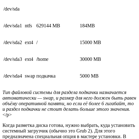
/dev/sda
/dev/sda1
ntfs
629144 MB
184MB
/dev/sda2
ext4
/
15000 MB
/dev/sda3
ext4
/home
30000 MB
/dev/sda4
swap
подкачка
5000 MB
Тип файловой системы для раздела подкачки назначается
автоматически — swap, и размер для него должен быть равен
объёму оперативной памяти, но если её более 6 гигабайт, то
и раздел подкачки не стоит делать больше этого значения.
</p>
Когда разметка диска готова, нужно выбрать, куда установить
системный загрузчик (обычно это Grub 2). Для этого
предназначена специальная опция в мастере установки. В