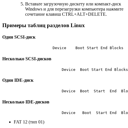
Вставьте загрузочную дискету или компакт-диск
Windows и для перезагрузки компьютера нажмите
сочетание клавиш CTRL+ALT+DELETE.
Примеры таблиц разделов Linux
Один SCSI-диск
                      Device    Boot Start End Blocks  
Несколько SCSI-дисков
                          Device  Boot Start End Blocks
Один IDE-диск
                          Device  Boot  Start  End  Blo
Несколько IDE-дисков
                          Device   Boot  Start End  Blo
FAT 12 (тип 01)