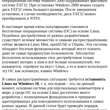
операционная система Windows 2000 поддерживает файловую
систему FAT32. При установке Windows 2000 можно создать
диск FAT32 очень большого размера. После завершения
установки, в случае необходимости, диск FAT32 можно
преобразовать в NTFS.
В настоящее время очень популярными становятся
бесплатные операционные системы (ОС) на основе Linux.
Подобных дистрибутивов от разных разработчиков
существует великое множество и самыми распространёнными
сейчас являются Linux Mint, openSUSE и Ubuntu. Эти системы
обладают богатым функционалом, который могут освоить
даже не самые продвинутые пользователи. Абсолютно
бесплатное использование этих дистрибутивов только
усиливает интерес к ним и всё больше пользователей, что
называется, «пробуют на вкус» Linux, а то и вовсе используют
эту ОС как основную, взамен Windows.
В самых распространённых ситуациях требуется
установить
Linux на Windows 10
, т. к. последняя – это, на данный
момент, основная система для персональных компьютеров в
мире, а среди ОС на основе Linux достаточно много
разработок с полноценным функционалом и прекрасно
адаптированных для повседневного использования в самых
разных задачах. В данной статье будет приведён порядок