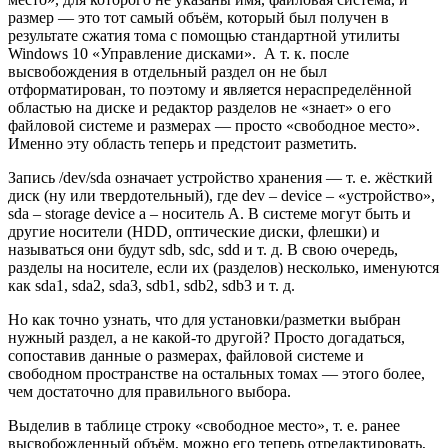
размер — это тот самый объём, который был получен в
результате сжатия тома с помощью стандартной утилиты
Windows 10 «Управление дисками». А т. к. после
высвобождения в отдельный раздел он не был
отформатирован, то поэтому и является нераспределённой
областью на диске и редактор разделов не «знает» о его
файловой системе и размерах — просто «свободное место».
Именно эту область теперь и предстоит разметить.
Запись /dev/sda означает устройство хранения — т. е. жёсткий
диск (ну или твердотельный), где dev – device – «устройство»,
sda – storage device a – носитель А. В системе могут быть и
другие носители (HDD, оптические диски, флешки) и
называться они будут sdb, sdc, sdd и т. д. В свою очередь,
разделы на носителе, если их (разделов) несколько, именуются
как sda1, sda2, sda3, sdb1, sdb2, sdb3 и т. д.
Но как точно узнать, что для установки/разметки выбран
нужный раздел, а не какой-то другой? Просто догадаться,
сопоставив данные о размерах, файловой системе и
свободном пространстве на остальных томах — этого более,
чем достаточно для правильного выбора.
Выделив в таблице строку «свободное место», т. е. ранее
высвобожденный объём, можно его теперь отредактировать,