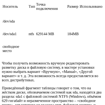
Точка
Носитель
Тип
Размер
Использовано
подключения
/dev/sda
/dev/sda1
ntfs
629144 MB
184MB
свободное
место
Чтобы получить возможность вручную редактировать
разметку диска и файловую систему, в мастере установки
нужно выбрать вариант «Вручную», «Manual», «Другой
вариант» и т. д. Эта возможность всегда предоставляется во
всех дистрибутивах.
Приведённый фрагмент таблицы говорит о том, что на
жёстком диске, обозначаемом системой как sda, находятся два
раздела: sda1 c файловой системой NTFS (Windows), объёмом
629 гигабайт и неразмеченное пространство – «свободное
место», для которого не указаны имя, файловая система, и