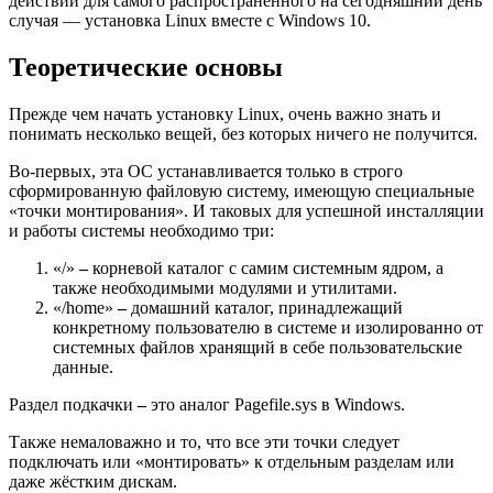
действий для самого распространённого на сегодняшний день
случая — установка Linux вместе с Windows 10.
Теоретические основы
Прежде чем начать установку Linux, очень важно знать и
понимать несколько вещей, без которых ничего не получится.
Во-первых, эта ОС устанавливается только в строго
сформированную файловую систему, имеющую специальные
«точки монтирования». И таковых для успешной инсталляции
и работы системы необходимо три:
«/»
–
корневой каталог с самим системным ядром, а
также необходимыми модулями и утилитами.
«/home»
–
домашний каталог, принадлежащий
конкретному пользователю в системе и изолированно от
системных файлов хранящий в себе пользовательские
данные.
Раздел подкачки
–
это аналог Pagefile.sys в Windows.
Также немаловажно и то, что все эти точки следует
подключать или «монтировать» к отдельным разделам или
даже жёстким дискам.