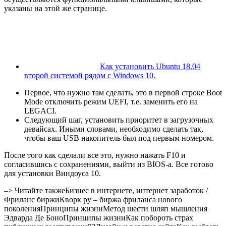
указаны на этой же странице.
Как установить Ubuntu 18.04
второй системой рядом с Windows 10.
Первое, что нужно там сделать, это в первой строке Boot
Mode отключить режим UEFI, т.е. заменить его на
LEGACI.
Следующий шаг, установить приоритет в загрузочных
девайсах. Иными словами, необходимо сделать так,
чтобы ваш USB накопитель был под первым номером.
После того как сделали все это, нужно нажать F10 и
согласившись с сохранениями, выйти из BIOS-а. Все готово
для установки Виндоуса 10.
–> Читайте такжеБизнес в интернете, интернет заработок /
Фриланс биржиКворк ру – биржа фриланса нового
поколенияПринципы жизниМетод шести шляп мышления
Эдварда Де БоноПринципы жизниКак побороть страх