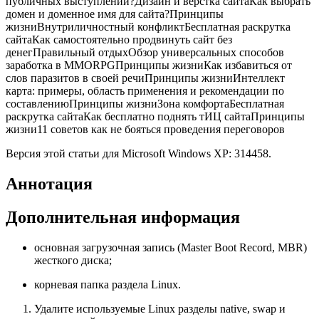
публичных выступлений?Дизайн и верстка сайтаКак выбрать
домен и доменное имя для сайта?Принципы
жизниВнутриличностный конфликтБесплатная раскрутка
сайтаКак самостоятельно продвинуть сайт без
денегПравильный отдыхОбзор универсальных способов
заработка в MMORPGПринципы жизниКак избавиться от
слов паразитов в своей речиПринципы жизниИнтеллект
карта: примеры, область применения и рекомендации по
составлениюПринципы жизниЗона комфортаБесплатная
раскрутка сайтаКак бесплатно поднять тИЦ сайтаПринципы
жизни11 советов как не бояться проведения переговоров
Версия этой статьи для Microsoft Windows XP: 314458.
Аннотация
Дополнительная информация
основная загрузочная запись (Master Boot Record, MBR)
жесткого диска;
корневая папка раздела Linux.
Удалите используемые Linux разделы native, swap и