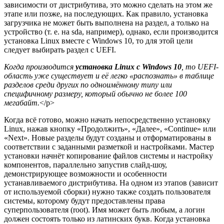
зависимости от дистрибутива, это можно сделать на этом же
этапе или позже, на последующих. Как правило, установка
загрузчика не может быть выполнена на раздел, а только на
устройство (т. е. на sda, например), однако, если производится
установка Linux вместе с Windows 10, то для этой цели
следует выбирать раздел с UEFI.
К
огда производится
установка Linux с Windows 10
, то UEFI-
область уже существует и её легко «распознать» в таблице
разделов среди других по одноимённому типу или
специфичному размеру, который обычно не более 100
мегабайт.
</p>
Когда всё готово, можно начать непосредственно установку
Linux, нажав кнопку «Продолжить», «Далее», «Continue» или
«Next». Новые разделы будут созданы и отформатированы в
соответствии с заданными разметкой и настройками. Мастер
установки начнёт копирование файлов системы и настройку
компонентов, параллельно запустив слайд-шоу,
демонстрирующее возможности и особенности
устанавливаемого дистрибутива. На одном из этапов (зависит
от используемой сборки) нужно также создать пользователя
системы, которому будут предоставлены права
суперпользователя (root). Имя может быть любым, а логин
должен состоять только из латинских букв. Когда установка