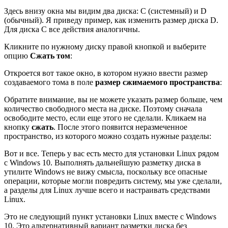
Здесь внизу окна мы видим два диска: C (системный) и D
(обычный). Я приведу пример, как изменить размер диска D.
Для диска C все действия аналогичны.
Кликните по нужному диску правой кнопкой и выберите
опцию
Сжать том
:
Откроется вот такое окно, в котором нужно ввести размер
создаваемого тома в поле
размер сжимаемого пространства
:
Обратите внимание, вы не можете указать размер больше, чем
количество свободного места на диске. Поэтому сначала
освободите место, если еще этого не сделали. Кликаем на
кнопку
сжать
. После этого появится неразмеченное
пространство, из которого можно создать нужные разделы:
Вот и все. Теперь у вас есть место для установки Linux рядом
с Windows 10. Выполнять дальнейшую разметку диска в
утилите Windows не вижу смысла, поскольку все опасные
операции, которые могли повредить систему, мы уже сделали,
а разделы для Linux лучше всего и настраивать средствами
Linux.
Это не следующий пункт установки Linux вместе с Windows
10. Это альтернативный вариант разметки диска без