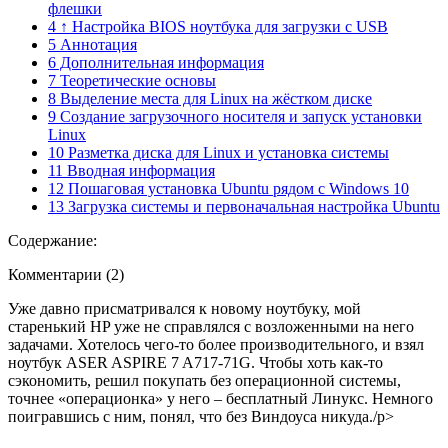
флешки
4 ↑ Настройка BIOS ноутбука для загрузки с USB
5 Аннотация
6 Дополнительная информация
7 Теоретические основы
8 Выделение места для Linux на жёстком диске
9 Создание загрузочного носителя и запуск установки
Linux
10 Разметка диска для Linux и установка системы
11 Вводная информация
12 Пошаговая установка Ubuntu рядом с Windows 10
13 Загрузка системы и первоначальная настройка Ubuntu
Содержание:
Комментарии (2)
Уже давно присматривался к новому ноутбуку, мой
старенький HP уже не справлялся с возложенными на него
задачами. Хотелось чего-то более производительного, и взял
ноутбук ASER ASPIRE 7 A717-71G. Чтобы хоть как-то
сэкономить, решил покупать без операционной системы,
точнее «операционка» у него – бесплатный Линукс. Немного
поигравшись с ним, понял, что без Виндоуса никуда./p>