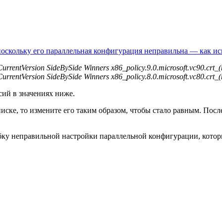
поскольку его параллельная конфигурация неправильна — как и
ersion SideBySide Winners x86_policy.9.0.microsoft.vc90.crt_(
ersion SideBySide Winners x86_policy.8.0.microsoft.vc80.crt_(
ий в значениях ниже.
ске, то измените его таким образом, чтобы стало равным. После
у неправильной настройки параллельной конфигурации, которые 