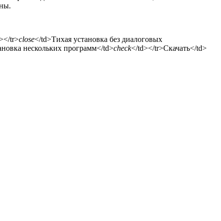
ны.
></tr>
close
</td>Тихая установка без диалоговых
ановка нескольких программ</td>
check
</td></tr>Скачать</td>