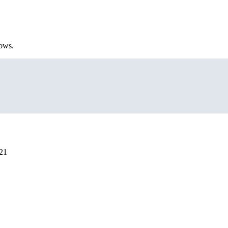
ows.
21