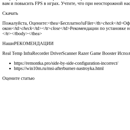
вам и повысить FPS в играх. Учтите, что при неосторожной н
Скачать
Пожалуйста, Оцените:
<thea>
Бесплатно!
uFiler</th>
check
</td>Оф
окон</td>
check
</td></tr>
close
</td>Рекомендации по установке 
</tr></tbody></thea>
Наши
РЕКОМЕНДАЦИИ
Real Temp InfraRecorder DriverScanner Razer Game Booster
Испол
https://remontka.pro/side-by-side-configuration-incorrect/
https://win10m.ru/msi-afterburner-nastroyka.html
Оцените статью