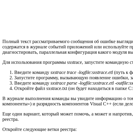
Полный текст рассматриваемого сообщения об ошибке выглядит
содержатся в журнале событий приложений или используйте пр
диагностировать, параллельная конфигурация какого модуля в
Для использования программы sxstrace, запустите командную с
Введите команду
sxstrace trace -logfile:sxstrace.etl
(путь к ф
Запустите программу, вызывающую появление ошибки, за
Введите команду
sxstrace parse -logfile:sxstrace.etl -outfile:s
Откройте файл sxstrace.txt (он будет находиться в папке 
В журнале выполнения команды вы увидите информацию о том,
компоненты») и разрядность компонентов Visual C++ (если дел
Еще один вариант, который может помочь, а может и напротив,
реестра.
Откройте следующие ветки реестра: