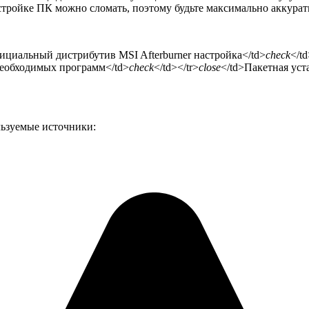
астройке ПК можно сломать, поэтому будьте максимально аккурат
ициальный дистрибутив MSI Afterburner настройка</td>
check
</td
необходимых программ</td>
check
</td></tr>
close
</td>Пакетная уст
ьзуемые источники: