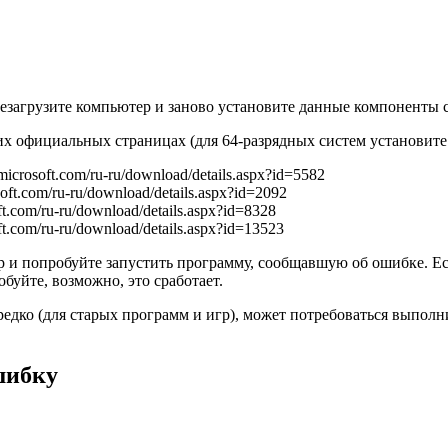
езагрузите компьютер и заново установите данные компоненты с 
х официальных страницах (для 64-разрядных систем установите и
icrosoft.com/ru-ru/download/details.aspx?id=5582
ft.com/ru-ru/download/details.aspx?id=2092
t.com/ru-ru/download/details.aspx?id=8328
t.com/ru-ru/download/details.aspx?id=13523
и попробуйте запустить программу, сообщавшую об ошибке. Если 
буйте, возможно, это сработает.
редко (для старых программ и игр), может потребоваться выполни
шибку