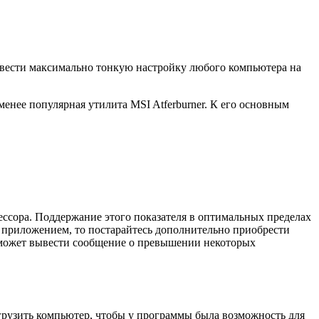
провести максимально тонкую настройку любого компьютера на
менее популярная утилита MSI Atferburner. К его основным
цессора. Поддержание этого показателя в оптимальных пределах
м приложением, то постарайтесь дополнительно приобрести
сможет вывести сообщение о превышении некоторых
грузить компьютер, чтобы у программы была возможность для