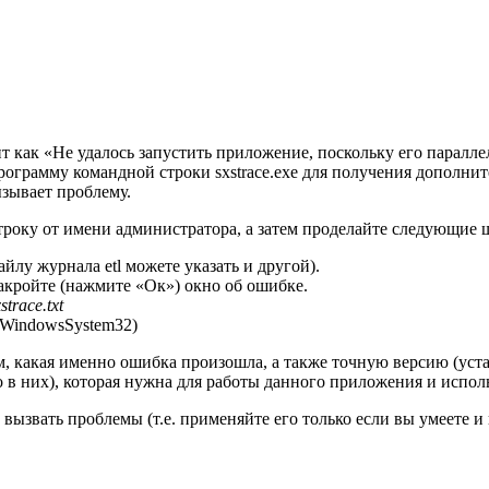
 как «Не удалось запустить приложение, поскольку его паралл
ограмму командной строки sxstrace.exe для получения дополнит
ызывает проблему.
троку от имени администратора, а затем проделайте следующие 
айлу журнала etl можете указать и другой).
кройте (нажмите «Ок») окно об ошибке.
xstrace.txt
C:WindowsSystem32)
 какая именно ошибка произошла, а также точную версию (уст
о в них), которая нужна для работы данного приложения и испо
 вызвать проблемы (т.е. применяйте его только если вы умеете 