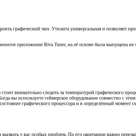
настроить графический чип. Утилита универсальная и позволяет 
менитое приложение Riva Tuner, на её основе была выпущена не 
ам стоит внимательно следить за температурой графического про
Когда вы используете геймерское оборудование совместно с эти
 состояние графического процессора и в определённый момент 
вызвать у вас особых проблем. По его окончании важно переза