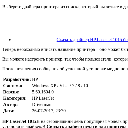
Выберете драйвера принтера из списка, который вы хотите в д
Скачать драйвер HP LaserJet 1015 б
Теперь необходимо вписать название принтера – оно может бы
Вы можете настроить принтер, так чтобы пользователи, которы
После появления сообщения об успешной установке модно попр
Разработчик:
HP
Система:
Windows XP / Vista / 7 / 8 / 10
Версия:
5.60.1604.0
Категория:
HP LaserJet
Автор:
Driverman
Дата:
26-07-2017, 23:30
HP LaserJet 1012
В на сегодняшинй день популярная модель пр
установить драйвер.В
Скачать драйвер печати для принтера 