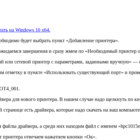
отать на Windows 10 x64.
обходимо будет выбрать пункт «Добавление принтера».
ожидаемся завершения и сразу жмем по «Необходимый принтер от
ый или сетевой принтер с параметрами, заданными вручную» — с
им отметку в пункте «Использовать существующий порт» и прове
DOT4_001.
йвера для нового принтера. В нашем случае надо щелкнуть по кн
 странице есть драйвера, которые надо скачать на ваш компьюте
 файлы драйвера, а среди них находим файл с именем «hpc1015e
т принтера отвечаем нажатием кнопки «Ок».