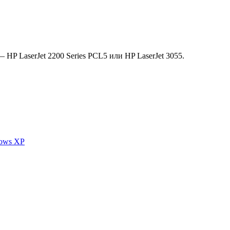
P LaserJet 2200 Series PCL5 или HP LaserJet 3055.
dows XP