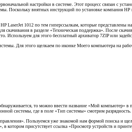
рвоначальной настройки в системе. Этот процесс связан с уста
темы. Поскольку внятных инструкций по установке компания НР
ра HP LaserJet 1012 по тем гиперссылкам, которые представлены
ля скачивания в разделе «Техническая поддержка». После скачив
то. Используем для этого бесплатный архиватор 7ZIP или задей
стемы. Для этого щелкаем по иконке Моего компьютера на рабо
обнаруживается, то можно ввести название «Мой компьютер» в п
онной системы, где в поле «Тип системы» смотрим разрядность.
управления». Пользуемся уже знакомой нам формой поиска и ще
», в котором присутствует ссылка «Просмотр устройств и принте