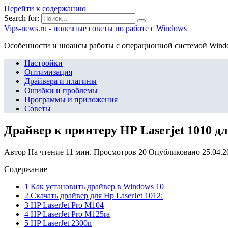
Перейти к содержанию
Search for:
Vips-news.ru - полезные советы по работе с Windows
Особенности и нюансы работы с операционной системой Wind
Настройки
Оптимизация
Драйвера и плагины
Ошибки и проблемы
Программы и приложения
Советы
Драйвер к принтеру HP Laserjet 1010 д
Автор
На чтение
11 мин.
Просмотров
20
Опубликовано
25.04.2
Содержание
1 Как установить драйвер в Windows 10
2 Скачать драйвер для Hp LaserJet 1012:
3 HP LaserJet Pro M104
4 HP LaserJet Pro M125ra
5 HP LaserJet 2300n