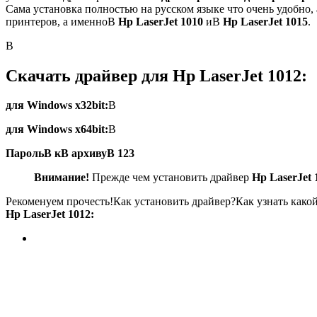
Сама установка полностью на русском языке что очень удобно, 
принтеров, а именноВ
Hp LaserJet 1010
иВ
Hp LaserJet 1015
.
В
Скачать драйвер для Hp LaserJet 1012:
для Windows x32bit:
В
для Windows x64bit:
В
ПарольВ кВ архивуВ 123
Внимание!
Прежде чем установить драйвер
Hp LaserJet 
Рекоменуем прочесть!Как установить драйвер?Как узнать как
Hp LaserJet 1012: