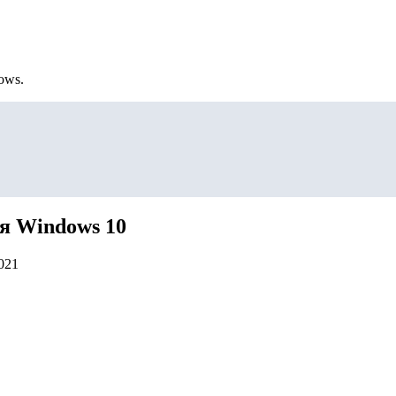
ows.
ля Windows 10
021