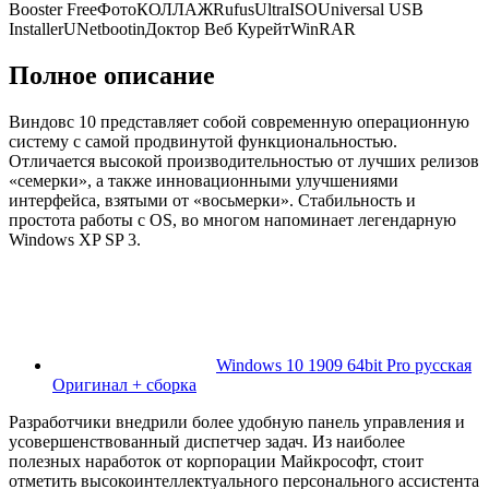
Booster FreeФотоКОЛЛАЖRufusUltraISOUniversal USB
InstallerUNetbootinДоктор Веб КурейтWinRAR
Полное описание
Виндовс 10 представляет собой современную операционную
систему с самой продвинутой функциональностью.
Отличается высокой производительностью от лучших релизов
«семерки», а также инновационными улучшениями
интерфейса, взятыми от «восьмерки». Стабильность и
простота работы с OS, во многом напоминает легендарную
Windows XP SP 3.
Windows 10 1909 64bit Pro русская
Оригинал + сборка
Разработчики внедрили более удобную панель управления и
усовершенствованный диспетчер задач. Из наиболее
полезных наработок от корпорации Майкрософт, стоит
отметить высокоинтеллектуального персонального ассистента