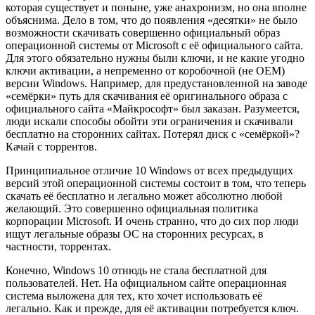
которая существует и поныне, уже анахронизм, но она вполне
объяснима. Дело в том, что до появления «десятки» не было
возможности скачивать совершенно официальный образ
операционной системы от Microsoft с её официального сайта.
Для этого обязательно нужны были ключи, и не какие угодно
ключи активации, а непременно от коробочной (не OEM)
версии Windows. Например, для предустановленной на заводе
«семёрки» путь для скачивания её оригинального образа с
официального сайта «Майкрософт» был заказан. Разумеется,
люди искали способы обойти эти ограничения и скачивали
бесплатно на сторонних сайтах. Потерял диск с «семёркой»?
Качай с торрентов.
Принципиальное отличие 10 Windows от всех предыдущих
версий этой операционной системы состоит в том, что теперь
скачать её бесплатно и легально может абсолютно любой
желающий. Это совершенно официальная политика
корпорации Microsoft. И очень странно, что до сих пор люди
ищут легальные образы ОС на сторонних ресурсах, в
частности, торрентах.
Конечно, Windows 10 отнюдь не стала бесплатной для
пользователей. Нет. На официальном сайте операционная
система выложена для тех, кто хочет использовать её
легально. Как и прежде, для её активации потребуется ключ.