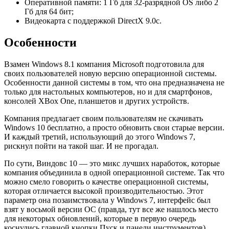
Оперативной памяти: 1 Гб для 32-разрядной OS либо 2
Гб для 64 бит;
Видеокарта с поддержкой DirectX 9.0с.
Особенности
Взамен Windows 8.1 компания Microsoft подготовила для
своих пользователей новую версию операционной системы.
Особенности данной системы в том, что она предназначена не
только для настольных компьютеров, но и для смартфонов,
консолей XBox One, планшетов и других устройств.
Компания предлагает своим пользователям не скачивать
Windows 10 бесплатно, а просто обновить свои старые версии.
И каждый третий, использующий до этого Windows 7,
рискнул пойти на такой шаг. И не прогадал.
По сути, Виндовс 10 — это микс лучших наработок, которые
компания объединила в одной операционной системе. Так что
можно смело говорить о качестве операционной системы,
которая отличается высокой производительностью. Этот
параметр она позаимствовала у Windows 7, интерфейс был
взят у восьмой версии ОС (правда, тут все же нашлось место
для некоторых обновлений, которые в первую очередь
коснулись главной кнопки Пуск и панели инструментов).