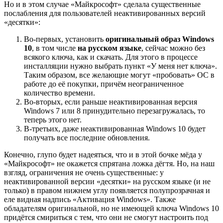
Но и в этом случае «Майкрософт» сделала существенные
послабления для пользователей неактивированных версий
«десятки»:
Во-первых, установить
оригинальный образ Windows
10
, в том числе
на русском языке
, сейчас можно без
всякого ключа, как и скачать. Для этого в процессе
инсталляции нужно выбрать пункт «У меня нет ключа».
Таким образом, все желающие могут «пробовать» ОС в
работе до её покупки, причём неограниченное
количество времени.
Во-вторых, если раньше неактивированная версия
Windows 7 или 8 принудительно перезагружалась, то
теперь этого нет.
В-третьих, даже неактивированная Windows 10 будет
получать все последние обновления.
Конечно, глупо будет надеяться, что и в этой бочке мёда у
«Майкрософт» не окажется спрятана ложка дёгтя. Но, на наш
взгляд, ограничения не очень существенные: у
неактивированной версии «десятки» на русском языке (и не
только) в правом нижнем углу появляется полупрозрачная и
еле видная надпись «Активация Windows». Также
обладателям оригинальной, но не имеющей ключа Windows 10
придётся смириться с тем, что они не смогут настроить под