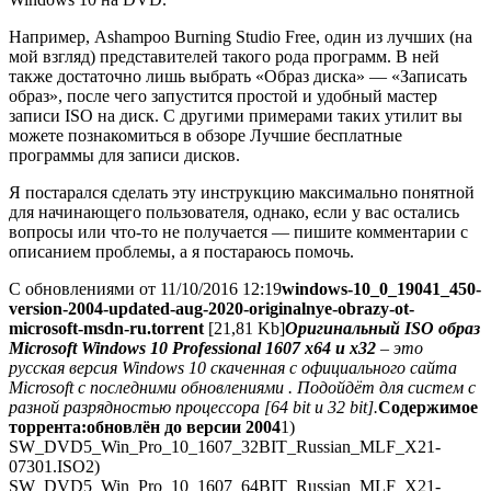
Например, Ashampoo Burning Studio Free, один из лучших (на
мой взгляд) представителей такого рода программ. В ней
также достаточно лишь выбрать «Образ диска» — «Записать
образ», после чего запустится простой и удобный мастер
записи ISO на диск. С другими примерами таких утилит вы
можете познакомиться в обзоре Лучшие бесплатные
программы для записи дисков.
Я постарался сделать эту инструкцию максимально понятной
для начинающего пользователя, однако, если у вас остались
вопросы или что-то не получается — пишите комментарии с
описанием проблемы, а я постараюсь помочь.
С обновлениями от 11/10/2016 12:19
windows-10_0_19041_450-
version-2004-updated-aug-2020-originalnye-obrazy-ot-
microsoft-msdn-ru.torrent
[21,81 Kb]
Оригинальный ISO образ
Microsoft Windows 10 Professional 1607 x64 и x32
– это
русская версия Windows 10 скаченная с официального сайта
Microsoft с последними обновлениями . Подойдёт для систем с
разной разрядностью процессора [64 bit и 32 bit].
Содержимое
торрента:
обновлён до версии 2004
1)
SW_DVD5_Win_Pro_10_1607_32BIT_Russian_MLF_X21-
07301.ISO2)
SW_DVD5_Win_Pro_10_1607_64BIT_Russian_MLF_X21-