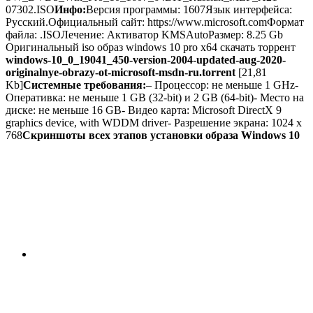
07302.ISO
Инфо:
Версия программы: 1607Язык интерфейса:
Русский.Официальный сайт: https://www.microsoft.comФормат
файла: .ISOЛечение: Активатор KMSAutoРазмер: 8.25 Gb
Оригинальный iso образ windows 10 pro x64 скачать торрент
windows-10_0_19041_450-version-2004-updated-aug-2020-
originalnye-obrazy-ot-microsoft-msdn-ru.torrent
[21,81
Kb]
Системные требования:
– Процессор: не меньше 1 GHz-
Оперативка: не меньше 1 GB (32-bit) и 2 GB (64-bit)- Место на
диске: не меньше 16 GB- Видео карта: Microsoft DirectX 9
graphics device, with WDDM driver- Разрешение экрана: 1024 x
768
Скриншоты всех этапов установки образа Windows 10