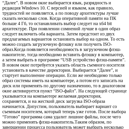
“Далее”. В новом окне выбирается язык, разрядность и
редакция Windows 10. С версией и языком, как правило,
трудностей не появляется, а по поводу архитектуры лучше
сказать несколько слов. Когда оперативной памяти на ПК
больше 4 Гб, то останавливать выбор следует на x64 bit
архитектуре. При появлении сомнений лучше в один образ
следует включить оба варианта. Затем предстоит из двух
предлагаемых вариантов остановить выбор на одном. То есть
можно создать загрузочную флэшку или получить ISO-
образ.Когда появляется необходимость в загрузочном флэш-
накопителе, тогда необходимо вставить флэшку в компьютер,
а затем выбрать в программе “USB устройство флэш-памяти”.
В новом окне потребуется указать область съемного носителя
установить в качестве директории. Выбирается “Далее”, и
стартует выполнение операции. Если же необходимо только
образ системы иметь на компьютере, а потом его записать на
диск или применять по другому назначению, то в диалоговом
окне активируется пункт “ISO-файл”. На следующей странице
указывается на компьютере желаемая директория,
сохраняется, и на жесткий диск загрузка ISO-образа
начинается. Допустим, пользователь выбирает вариант со
съемным носителем, который теперь уже готов. После выбора
“Готово” программа сама удалит лишние файлы, после чего
можно применять флэш-накопитель.Таким образом, по
завершении процесса пользователь может выбрать несколько