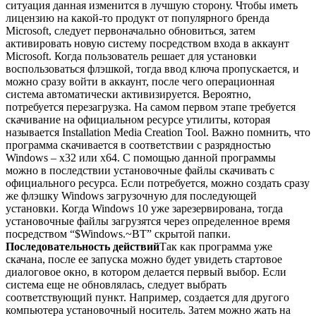
ситуация данная изменится в лучшую сторону. Чтобы иметь
лицензию на какой-то продукт от популярного бренда
Microsoft, следует первоначально обновиться, затем
активировать новую систему посредством входа в аккаунт
Microsoft. Когда пользователь решает для установки
воспользоваться флэшкой, тогда ввод ключа пропускается, и
можно сразу войти в аккаунт, после чего операционная
система автоматически активизируется. Вероятно,
потребуется перезагрузка. На самом первом этапе требуется
скачивание на официальном ресурсе утилиты, которая
называется Installation Media Creation Tool. Важно помнить, что
программа скачивается в соответствии с разрядностью
Windows – x32 или x64. С помощью данной программы
можно в последствии установочные файлы скачивать с
официального ресурса. Если потребуется, можно создать сразу
же флэшку Windows загрузочную для последующей
установки. Когда Windows 10 уже зарезервирована, тогда
установочные файлы загрузятся через определенное время
посредством “$Windows.~BT” скрытой папки.
Последовательность действий
Так как программа уже
скачана, после ее запуска можно будет увидеть стартовое
диалоговое окно, в котором делается первый выбор. Если
система еще не обновлялась, следует выбрать
соответствующий пункт. Например, создается для другого
компьютера установочный носитель. Затем можно жать на