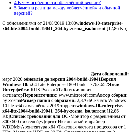
4 В чём особенности облегчённой версии?
5 Заметна разница между «облегчённой» и обычной
версией?
С обновлениями от 21/08/2019 13:00
windows-10-enterprise-
x64-lite-2004-build-19041_264-by-zosma_iso.torrent
[12,86 Kb]
Дата обновлений:
март 2020
обновлён до версии 2004-build-19041
Версия
Windows 10:
x64 Lite Enterprise 1809 build 17763.652
Язык
Интерфейса:
RUS Русский
Таблетка:
вшит
активатор
Первоисточник:
www.microsoft.com
Автор сборки:
by Zosma
Размер папки с образами:
2,37Gb
Скачать Windows
10 lite x64 самая лёгкая 2019 торрент
windows-10-enterprise-
x64-lite-2004-build-19041_264-by-zosma_iso.torrent
[12,86
Kb]
Список требований для ОС
•Монитор с разрешением от
800х600 пикселей;•Директ Икс девятый и драйвер
WDDM;•Архитектура х64;•Тактовая частота процессора от 1