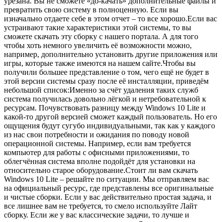
урезана. Вы не сможете «до-качать» дополнительные файлы и
превратить свою систему в полноценную. Если вы
изначально отдаете себе в этом отчет – то все хорошо.Если вас
устраивают такие характеристики этой системы, то вы
сможете скачать эту сборку с нашего портала. А для того
чтобы хоть немного увеличить её возможности можно,
например, дополнительно установить другие приложения или
игры, которые также имеются на нашем сайте.Чтобы вы
получили большее представление о том, чего ещё не будет в
этой версии системы сразу после её инсталляции, приведём
небольшой список:Именно за счёт удаления таких служб
система получилась довольно лёгкой и нетребовательной к
ресурсам. Почувствовать разницу между Windows 10 Lite и
какой-то другой версией сможет каждый пользователь. Но его
ощущения будут сугубо индивидуальными, так как у каждого
из нас свои потребности и ожидания по поводу новой
операционной системы. Например, если вам требуется
компьютер для работы с офисными приложениями, то
облегчённая система вполне подойдёт для установки на
относительно старое оборудование.Стоит ли вам скачать
Windows 10 Lite – решайте по ситуации. Мы отправляем вас
на официальный ресурс, где представлены все оригинальные
и чистые сборки. Если у вас действительно простая задача, и
все лишнее вам не требуется, то смело используйте Лайт
сборку. Если же у вас классические задачи, то лучше и