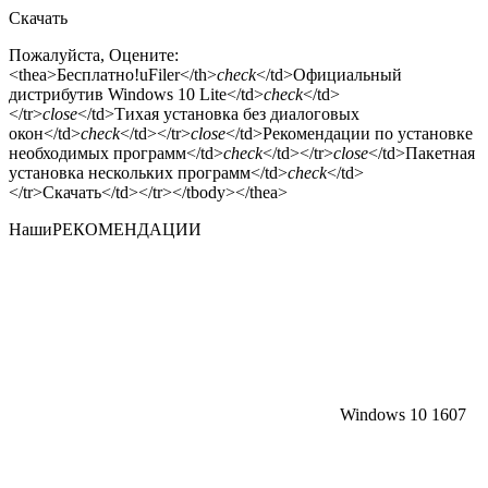
Скачать
Пожалуйста, Оцените:
<thea>
Бесплатно!
uFiler</th>
check
</td>Официальный
дистрибутив Windows 10 Lite</td>
check
</td>
</tr>
close
</td>Тихая установка без диалоговых
окон</td>
check
</td></tr>
close
</td>Рекомендации по установке
необходимых программ</td>
check
</td></tr>
close
</td>Пакетная
установка нескольких программ</td>
check
</td>
</tr>Скачать</td></tr></tbody></thea>
Наши
РЕКОМЕНДАЦИИ
Windows 10 1607