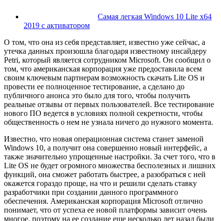
Самая легкая Windows 10 Lite x64
2019 с активатором
О том, что она из себя представляет, известно уже сейчас, а
утечка данных произошла благодаря известному инсайдеру
Petri, который является сотрудником Microsoft. Он сообщил о
том, что американская корпорация уже предоставила всем
своим ключевым партнерам возможность скачать Lite OS и
провести ее полноценное тестирование, а сделано до
публичного анонса это было для того, чтобы получить
реальные отзывы от первых пользователей. Все тестирование
нового ПО ведется в условиях полной секретности, чтобы
общественность о нем не узнала ничего до нужного момента.
Известно, что новая операционная система станет заменой
Windows 10, а получит она совершенно новый интерфейс, а
также значительно упрощенные настройки. За счет того, что в
Lite OS не будет огромного множества бесполезных и лишних
функций, она сможет работать быстрее, а разобраться с ней
окажется гораздо проще, на что и решили сделать ставку
разработчики при создании данного программного
обеспечения. Американская корпорация Microsoft отлично
понимает, что от успеха ее новой платформы зависит очень
многое, поэтому на ее создание еще несколько лет назад были