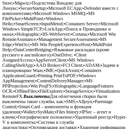
Store;•Migwiz;•Подсистема Виндовс для
Линукс;•SecureStartup;•Microsoft ECApp;•Defender вместе с
компонентами;•Microsoft Windows MSMQ;•MS
FilePicker;•MultiPoint;•Windows
Hello;•SmartScreen;•InputMetod;•Containers Server;•Microsoft
Windows SimpleTCP;•LockApp;•Поиск в Проводнике и
окнах;•Holographic;•IIS-WebServer;•Cortana;•Microsoft Win
RemoteAssistance;•Management SecureAssessment;•MS
Edge;•WinOcr;•MS Win PeopleExperienceHost;•MultiPoint
Help;•DataCenterBridging;•Языковые раскладки (кроме
русского и английского);•OneDrive; •Client
AssignedAccess;•AppServerClient;•MS Windows
CallingShellApp;•AAD Broker;•FCI Client;•ADAM;•Задачи в
планировщике Waas;•IME;•QuickAssist;•Containers
ApplicationGuard;•Printing PrintToPDF;•Windows
AppManagement;•ContentDeliveryManager;•MS
PPIProjection;•Win ProjFS;•Holographic;•LanguageFeatures
OCR;•OfflineFiles;•FileExplorer;•StorageService;•Virtualization
RemoteFX.
Выключены
Для облегчения сборки были
выключены такие службы, как:•SMS;•Alljoyn;•Parentage
Control;•Smart-Card – компоненты и функция
удаления;•Wallet;•SysMain;•Files history;•IPSec – агент и
ключи;•Географическое положение;•Удаленный реестр;•Hyper-
V и компоненты;•Система и служба
диагностики;•Оптимизация доставки;•Хранение информации