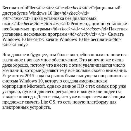
Бесплатно!
uFiler</th></tr></thead>
check
</td>Официальный
дистрибутив Windows 10 lite</td>
check
</td>
</tr>
close
</td>Тихая установка без диалоговых
окон</td>
check
</td></tr>
close
</td>Рекомендации по установке
необходимых программ</td>
check
</td></tr>
close
</td>Пакетная
установка нескольких программ</td>
check
</td></tr> Скачать
Windows 10 lite</td>Скачать Windows 10 lite бесплатно</td>
</tr></tbody>
Чем дальше в будущее, тем более востребованным становится
различное программное обеспечение. Это конечно же очень
даже хорошо, потому что вместе с этим увеличивается число
компаний, которые уделяют ему все больше своего внимания.
Еще летом 2015 года на рынок была выпущена операционная
система Windows 10, которую создала американская
корпорация Microsoft, однако данное ПО с тех самых пор уже
устарело, пускай для него регулярно и выпускали апдейты
каждые полгода. Дело в том, что уже вскоре всем желающим
предложат скачать Lite OS, то есть новую платформу для
электронных устройств.