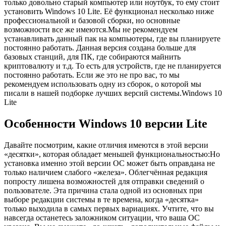
только довольно старый компьютер или ноутбук, то ему стоит
установить Windows 10 Lite. Её функционал несколько ниже
профессиональной и базовой сборки, но основные
возможности все же имеются.Мы не рекомендуем
устанавливать данный пак на компьютеры, где вы планируете
постоянно работать. Данная версия создана больше для
базовых станций, для ПК, где собираются майнить
криптовалюту и т.д. То есть для устройств, где не планируется
постоянно работать. Если же это не про вас, то мы
рекомендуем использовать одну из сборок, о которой мы
писали в нашей подборке лучших версий системы.
Windows 10
Lite
Особенности Windows 10 версии Lite
Давайте посмотрим, какие отличия имеются в этой версии
«десятки», которая обладает меньшей функциональностью:Но
установка именно этой версии ОС может быть оправдана не
только наличием слабого «железа». Облегчённая редакция
попросту лишена возможностей для отправки сведений о
пользователе. Эта причина стала одной из основных при
выборе редакции системы в те времена, когда «десятка»
только выходила в самых первых вариациях. Учтите, что вы
навсегда останетесь заложником ситуации, что ваша ОС