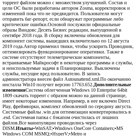
торрент файлом можно с множеством улучшений. Состав и
цели ОС были разработаны автором Zosma, корректировок и
изменений пока что не предвидится. Пользователи могут
отправить баг-репорт, если обнаружат программные либо
критические ошибки.Основой послужили официальные
образы Виндовс Десять Бизнес редакции, выпущенной в
сентябре 2018 года. В сборку включены обновления для
компонент системы, вышедших включительно по 12 августа
2019 года.Автор применил твики, чтобы ускорить Проводник,
оптимизировать функционирование оперативки. Также в
системе отсутствуют телеметрические компоненты,
встраиваемые Майкрософт в некоторые программы и службы,
и неиспользуемые задачи в Планировщике. Выключены
службы, несущие вред пользователю. В запись
администратора внесен файл Autounattend.xml.По окончанию
инсталла Win10 получит версию 17763.652.
Дополнительные
изменения
Система облегченная Windows 10 Enterprise 64bit
1809 скачать торрент с образом можно на данной странице,
имеет некоторые изменения. Например, в нее включен Direct
Play, фреймворки, комплект обновлений по середину августа.
Системные файлы .win для оптимизации конвертировались в
.esd. Системная папка с бэкапом очистилась от лишних
файлов.Все манипуляции проводились через
DISM.
Изъяты
•WinSAT;•Windows OneCore Containers;•MS
Windows COM MSMQ;•HyperV;•Metro и