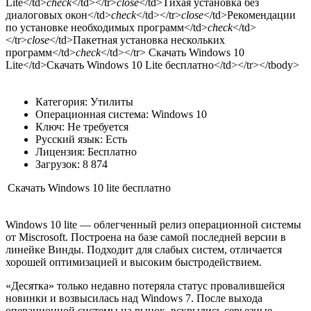
Lite</td>
check
</td></tr>
close
</td>Тихая установка без
диалоговых окон</td>
check
</td></tr>
close
</td>Рекомендации
по установке необходимых программ</td>
check
</td>
</tr>
close
</td>Пакетная установка нескольких
программ</td>
check
</td></tr> Скачать Windows 10
Lite</td>Скачать Windows 10 Lite бесплатно</td></tr></tbody>
Категория: Утилиты
Операционная система: Windows 10
Ключ: Не требуется
Русский язык: Есть
Лицензия: Бесплатно
Загрузок: 8 874
Скачать Windows 10 lite бесплатно
Windows 10 lite — облегченный релиз операционной системы
от Miscrosoft. Построена на базе самой последней версии в
линейке Винды. Подходит для слабых систем, отличается
хорошей оптимизацией и высоким быстродействием.
«Десятка» только недавно потеряла статус провалившейся
новинки и возвысилась над Windows 7. После выхода
операционной системы на рынок, вскрылись серьезные