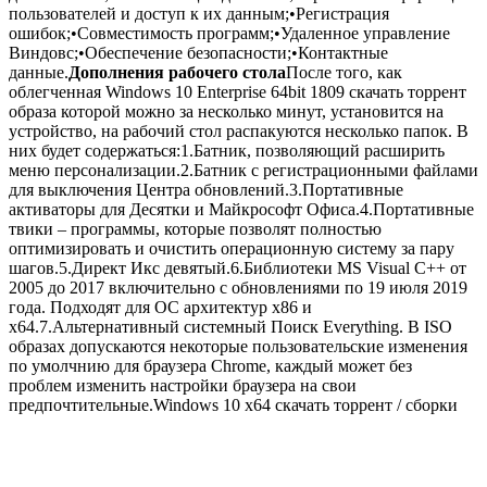
пользователей и доступ к их данным;•Регистрация
ошибок;•Совместимость программ;•Удаленное управление
Виндовс;•Обеспечение безопасности;•Контактные
данные.
Дополнения рабочего стола
После того, как
облегченная Windows 10 Enterprise 64bit 1809 скачать торрент
образа которой можно за несколько минут, установится на
устройство, на рабочий стол распакуются несколько папок. В
них будет содержаться:1.Батник, позволяющий расширить
меню персонализации.2.Батник с регистрационными файлами
для выключения Центра обновлений.3.Портативные
активаторы для Десятки и Майкрософт Офиса.4.Портативные
твики – программы, которые позволят полностью
оптимизировать и очистить операционную систему за пару
шагов.5.Директ Икс девятый.6.Библиотеки MS Visual C++ от
2005 до 2017 включительно с обновлениями по 19 июля 2019
года. Подходят для ОС архитектур х86 и
х64.7.Альтернативный системный Поиск Everything. В ISO
образах допускаются некоторые пользовательские изменения
по умолчнию для браузера Chrome, каждый может без
проблем изменить настройки браузера на свои
предпочтительные.Windows 10 x64 скачать торрент / сборки