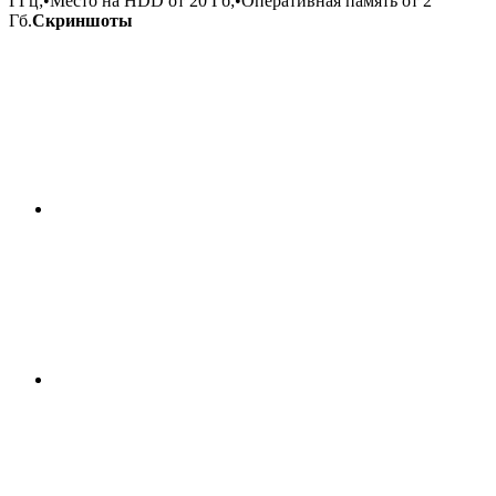
ГГц;•Место на HDD от 20 Гб;•Оперативная память от 2
Гб.
Скриншоты