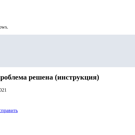
ows.
 проблема решена (инструкция)
2021
справить