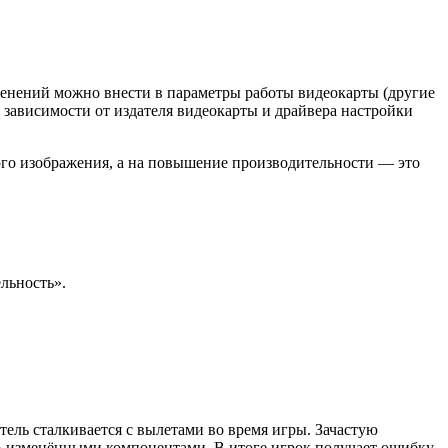
енений можно внести в параметры работы видеокарты (другие
 зависимости от издателя видеокарты и драйвера настройки
ого изображения, а на повышение производительности — это
льность».
тель сталкивается с вылетами во время игры. Зачастую
» изменёнными компонентами. В итоге игрок получает ошибку,