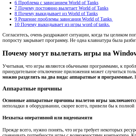
6 Проблема с зависанием World of Tanks
7 Почему постоянно вылетает World of Tanks
8 Почему выкидывает из World of Tanks
9 Решение проблемы зависания World of Tanks
10 Почему выкидывает из игры word of tanks.
Согласитесь, очень раздражают ситуации, когда ты целиком п
попросту закрывает программу. Не одна клавиатура была разб
Почему могут вылетать игры на Window
Учитывая, что игры являются обычными программами, к пробл
принудительное отключение приложения может случиться тольк
можно разделить на два вида: аппаратные и программные.
Аппаратные причины
Основные аппаратные причины вылетов игры заключаются в
неполадки в оборудовании, скорее всего, привели бы к полной
Нехватка оперативной или видеопамяти
Прежде всего, нужно понять, что игра требует некоторых рес
сравнивать потребности игры с возможностями компьютера. К