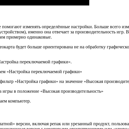
помогают изменять определённые настройки. Больше всего изм
стройством), именно она отвечает за производительность игр. В
ним примерно одинаковые.
окарта будет больше ориентирована не на обработку графическ
Настройка переключаемой графики».
раем «Настройка переключаемой графики»
 фильтр «Настройка графики» на значение «Высокая производите
а игры в положение «Высокая производительность»
аем компьютер.
латной» версии, включая репак или урезанный продукт, пользова
елицензионная версия с некоторыми отсутствующими или «криво