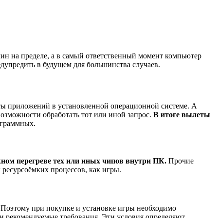
лин на пределе, а в самый ответственный момент компьютер
дупредить в будущем для большинства случаев.
ты приложений в установленной операционной системе. А
озможности обработать тот или иной запрос.
В итоге вылеты
ограммных.
ном перегреве тех или иных чипов внутри ПК.
Прочие
 ресурсоёмких процессов, как игры.
. Поэтому при покупке и установке игры необходимо
 и рекомендуемые требования. Эти условия определяют