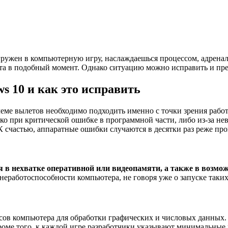
огружен в компьютерную игру, наслаждаешься процессом, адрена
ита в подобный момент. Однако ситуацию можно исправить и пре
s 10 и как это исправить
еме вылетов необходимо подходить именно с точки зрения рабо
о при критической ошибке в программной части, либо из-за нев
К счастью, аппаратные ошибки случаются в десятки раз реже пр
 нехватке оперативной или видеопамяти, а также в возмож
 неработоспособности компьютера, не говоря уже о запуске таких
урсов компьютера для обработки графических и числовых данных
роме того, к каждой игре разработчики указывают минимальные